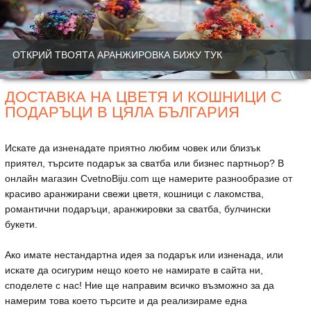
ОТКРИЙ ТВОЯТА АРАНЖИРОВКА БИЖУ ТУК
ДОСТАВКА НА ЦВЕТЯ И КОШНИЦИ С
ПОДАРЪЦИ В ЦЯЛА БЪЛГАРИЯ
Искате да изненадате приятно любим човек или близък
приятел, търсите подарък за сватба или бизнес партньор? В
онлайн магазин CvetnoBiju.com ще намерите разнообразие от
красиво аранжирани свежи цветя, кошници с лакомства,
романтични подаръци, аранжировки за сватба, булчински
букети.
Ако имате нестандартна идея за подарък или изненада, или
искате да осигурим нещо което не намирате в сайта ни,
споделете с нас! Ние ще направим всичко възможно за да
намерим това което търсите и да реализираме една